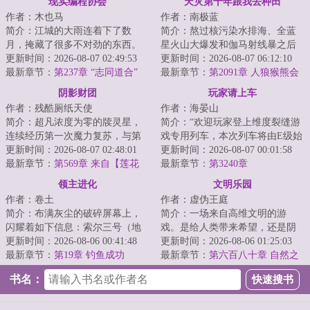
现实编程协会
天灾第十年跟我去种田
作者：木也马
作者：南极蓝
简介：江城的大雨连着下了数
简介：熬过核污染水排海、全蓝
月，掩藏了很多不对劲的东西。
星火山大爆发和伽马射线暴之后
余弦觉得自己病了：身边人陆续
更新时间：2026-08-07 02:49:53
的天灾第十年，夏青昂首挺胸走
更新时间：2026-08-07 06:12:10
消失，微笑自杀案...
最新章节：
第237章 “志同道合”
出安全区。谁都...
最新章节：
第2091章 人狼猴熊会
议3
阴影财团
玩家请上车
作者：残酷厕纸天使
作者：海晏山
简介：超凡浓度为零的牍灵星，
简介：“欢迎玩家登上维度裂缝游
连续经历第一次魔力复苏，与第
戏专用列车，本次列车将由E级始
二次魔幻工业革命的大失败后，
更新时间：2026-08-07 02:48:01
发站开往D级站点，请玩家保证生
更新时间：2026-08-07 00:01:58
再度掀起第三轮...
最新章节：
第569章 来自【莲花
命安全有序...
最新章节：
第3240章
宫】的技术指导
领主进化
文明乐园
作者：卷土
作者：虚伪王庭
简介：布满灰尘的破碎屏幕上，
简介：一场来自高维文明的游
闪耀着如下信息：索尔三号（地
戏。是给人类带来希望，还是阴
球）垦殖域曾种植名单如下：三
更新时间：2026-08-06 00:41:48
谋？面对即将熄灭的文明。是帮
更新时间：2026-08-06 01:25:03
叶虫：节肢动物...
最新章节：
第19章 钓鱼成功
助点燃火种，还是...
最新章节：
第六百八十章 自然之
城（为白银盟主冰衫沐雪加更）
书名：
（四合一）