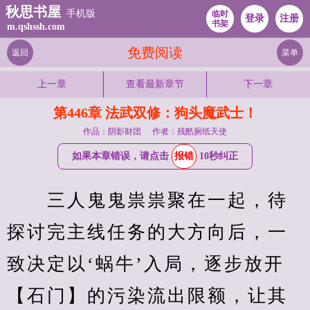
秋思书屋
手机版
临时
登录
注册
书架
m.qshssh.com
免费阅读
返回
菜单
上一章
查看最新章节
下一章
第446章 法武双修：狗头魔武士！
作品：阴影财团
作者：残酷厕纸天使
如果本章错误，请点击
报错
10秒纠正
　　三人鬼鬼祟祟聚在一起，待
探讨完主线任务的大方向后，一
致决定以‘蜗牛’入局，逐步放开
【石门】的污染流出限额，让其