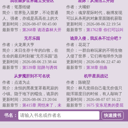
我在噩梦世界建立安全区
星际：从清洁工开始
作者：笔墨纸键
作者：大嘴虾
简介：世界坠入噩梦，不论普通
简介：魂穿星际时代，杨博发现
人、强者，亦或是高高在上的大
可以从杀死的对象里面随机获取
人物，都只能在噩梦中挣扎。时
更新时间：2026-08-07 00:45:00
能力！杀死一条金鱼，游泳+！杀
更新时间：2026-08-06 22:19:54
安踏入噩梦的深...
最新章节：
第268章 诡语森林大开
死一只蝙蝠，...
最新章节：
第1762章 你们可以叫
发（4K）
我皇帝（第二更）
无尽乐园
诡异入侵，我反杀不过分吧？
作者：火龙果大亨
作者：花花了
简介：末日生存十年的白牧，在
简介：一群自称玩家的不明生物
生命的最后时刻被“无尽乐园”选
入侵了世界，它们将地球作为游
中，成为一名玩家。荒岛求生，
更新时间：2026-08-06 23:38:44
戏场地，展开一场争夺卡牌的游
更新时间：2026-08-06 22:47:40
丧尸危机，收...
最新章节：
第539章 陷阱与诱饵
戏。风翎意外获...
最新章节：
第38章 扭曲
从梦魇肝到不可名状
机甲星辰战记
作者：点道为止
作者：陈晓堃
简介：永恒的黑夜笼罩着死寂的
简介：林凡觉得自己毫无价值只
小镇。隐于地下的蠕虫，诡异的
能浑噩度日的时候，有人敲响了
寄生胎，促使生物畸变的未知病
更新时间：2026-08-06 23:20:04
她的门，说她是会变身凹凸曼的
更新时间：2026-08-07 07:16:22
毒。神像蒙尘，...
最新章节：
第415章 周恺来了，未
大英雄压根不相...
最新章节：
1675 安东尼奥的委屈
来就有了
书名：