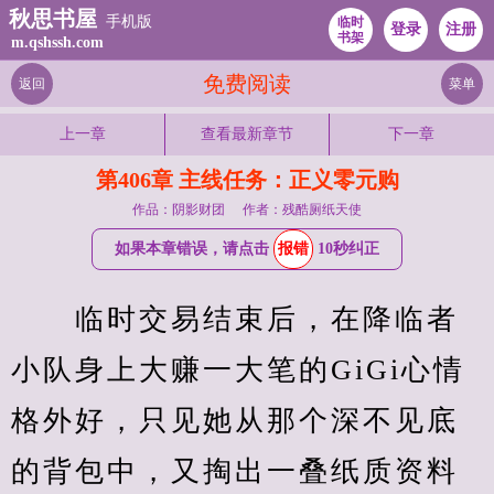
秋思书屋
手机版
临时
登录
注册
书架
m.qshssh.com
免费阅读
返回
菜单
上一章
查看最新章节
下一章
第406章 主线任务：正义零元购
作品：阴影财团
作者：残酷厕纸天使
如果本章错误，请点击
报错
10秒纠正
　　临时交易结束后，在降临者
小队身上大赚一大笔的GiGi心情
格外好，只见她从那个深不见底
的背包中，又掏出一叠纸质资料