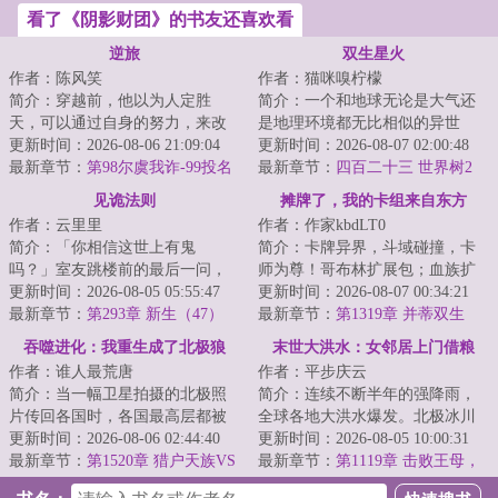
看了《阴影财团》的书友还喜欢看
逆旅
双生星火
作者：陈风笑
作者：猫咪嗅柠檬
简介：穿越前，他以为人定胜
简介：一个和地球无论是大气还
天，可以通过自身的努力，来改
是地理环境都无比相似的异世
变环境和阶层。穿越后才知道，
更新时间：2026-08-06 21:09:04
界，一个发展出称霸星系的科技
更新时间：2026-08-07 02:00:48
有些东西天生自带...
最新章节：
第98尔虞我诈-99投名
却依然停留在前现...
最新章节：
四百二十三 世界树2
状（四更一万二求月票）
见诡法则
摊牌了，我的卡组来自东方
作者：云里里
作者：作家kbdLT0
简介：「你相信这世上有鬼
简介：卡牌异界，斗域碰撞，卡
吗？」室友跳楼前的最后一问，
师为尊！哥布林扩展包；血族扩
让鹿今朝被迫卷入一场无法言说
更新时间：2026-08-05 05:55:47
展包；巨龙扩展包.......而穿越来
更新时间：2026-08-07 00:34:21
的恐怖循环。染血的...
最新章节：
第293章 新生（47）
此的陆承身...
最新章节：
第1319章 并蒂双生
吞噬进化：我重生成了北极狼
末世大洪水：女邻居上门借粮
作者：谁人最荒唐
作者：平步庆云
简介：当一幅卫星拍摄的北极照
简介：连续不断半年的强降雨，
片传回各国时，各国最高层都被
全球各地大洪水爆发。北极冰川
照片内容震惊了。他们看到了北
更新时间：2026-08-06 02:44:40
融化，海平面上涨，海水倒灌江
更新时间：2026-08-05 10:00:31
极数以万计的狼...
最新章节：
第1520章 猎户天族VS
河。冰封的远古...
最新章节：
第1119章 击败王母，
星团群雄（十五）
收复昆仑