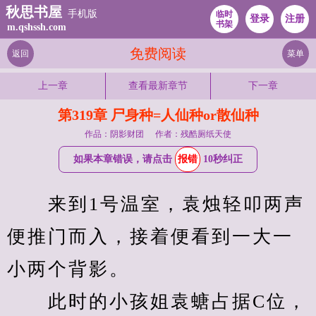
秋思书屋
手机版
临时
登录
注册
书架
m.qshssh.com
免费阅读
返回
菜单
上一章
查看最新章节
下一章
第319章 尸身种=人仙种or散仙种
作品：阴影财团
作者：残酷厕纸天使
如果本章错误，请点击
报错
10秒纠正
　　来到1号温室，袁烛轻叩两声
便推门而入，接着便看到一大一
小两个背影。
　　此时的小孩姐袁螗占据C位，