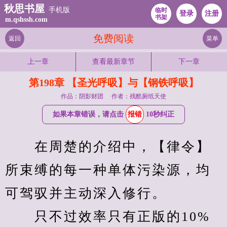
秋思书屋
手机版
临时
登录
注册
书架
m.qshssh.com
免费阅读
返回
菜单
上一章
查看最新章节
下一章
第198章 【圣光呼吸】与【钢铁呼吸】
作品：阴影财团
作者：残酷厕纸天使
如果本章错误，请点击
报错
10秒纠正
　　在周楚的介绍中，【律令】
所束缚的每一种单体污染源，均
可驾驭并主动深入修行。
　　只不过效率只有正版的10%