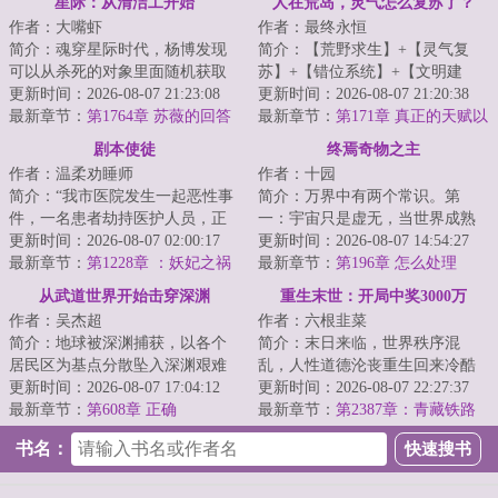
星际：从清洁工开始
人在荒岛，灵气怎么复苏了？
作者：大嘴虾
作者：最终永恒
简介：魂穿星际时代，杨博发现
简介：【荒野求生】+【灵气复
可以从杀死的对象里面随机获取
苏】+【错位系统】+【文明建
能力！杀死一条金鱼，游泳+！杀
更新时间：2026-08-07 21:23:08
设】一艘国际邮轮在公海遭遇意
更新时间：2026-08-07 21:20:38
死一只蝙蝠，...
最新章节：
第1764章 苏薇的回答
外，船上的六千名...
最新章节：
第171章 真正的天赋以
（第二更）
及……真正的胜利！
剧本使徒
终焉奇物之主
作者：温柔劝睡师
作者：十园
简介：“我市医院发生一起恶性事
简介：万界中有两个常识。第
件，一名患者劫持医护人员，正
一：宇宙只是虚无，当世界成熟
在与警方对峙......”杨逍关闭电视
更新时间：2026-08-07 02:00:17
后，将会无可避免地坠入母河，
更新时间：2026-08-07 14:54:27
机，下一...
最新章节：
第1228章 ：妖妃之祸
往终焉而去。届时...
最新章节：
第196章 怎么处理
（5k）
从武道世界开始击穿深渊
重生末世：开局中奖3000万
作者：吴杰超
作者：六根韭菜
简介：地球被深渊捕获，以各个
简介：末日来临，世界秩序混
居民区为基点分散坠入深渊艰难
乱，人性道德沦丧重生回来冷酷
求生，幸存者一边要面对深渊的
更新时间：2026-08-07 17:04:12
男人李宇，开局中奖万建造坚固
更新时间：2026-08-07 22:27:37
恶劣环境，一边...
最新章节：
第608章 正确
的基地，囤积物资...
最新章节：
第2387章：青藏铁路
完工，大樟树铁道全线贯通！
书名：